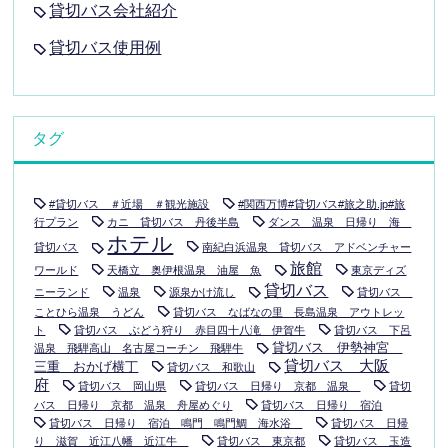
貸切バス会社紹介
貸切バス使用例
タグ
#貸切バス ＃近場 ＃観光施設
#関西万博#貸切バス#旅之助.jp#旅
行プラン
カニ 貸切バス 丹後半島
ダンス 温泉 日帰り 海
ホテル
貸切バス
南紀白浜温泉 貸切バス アドベンチャー
旅館
ワールド
天橋立 奥伊根温泉 油屋 魚
東京ディズ
貸切バス
ニーランド
温泉
源泉かけ流し
貸切バス
ことひら温泉 うどん
貸切バス なばなの里 長島温泉 アウトレッ
ト
貸切バス ぶどう狩り 赤目四十八滝 伊賀牛
貸切バス 下呂
貸切バス 伊勢神宮
温泉 飛騨高山 名古屋コーチン 飛騨牛
貸切バス 大阪
三重 おかげ横丁
貸切バス 和歌山
府
貸切バス 岡山県
貸切バス 日帰り 京都 温泉
貸切
バス 日帰り 京都 温泉 舟屋めぐり
貸切バス 日帰り 宿泊
貸切バス 日帰り 宿泊 鳴門 鳴門鯛 海水浴
貸切バス 日帰
り 滋賀 近江八幡 近江牛
貸切バス 東京都
貸切バス 玉造