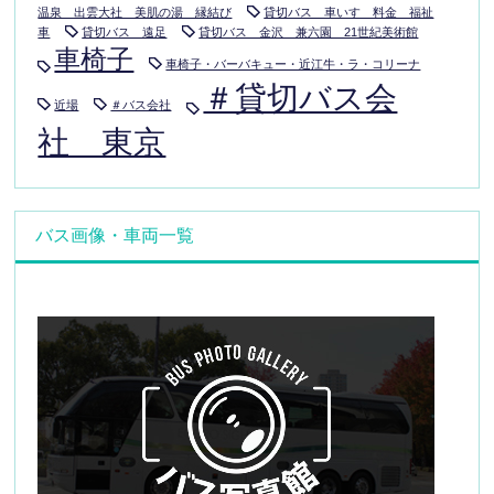
温泉 出雲大社 美肌の湯 縁結び
貸切バス 車いす 料金 福祉
車
貸切バス 遠足
貸切バス 金沢 兼六園 21世紀美術館
車椅子
車椅子・バーバキュー・近江牛・ラ・コリーナ
＃貸切バス会
近場
＃バス会社
社 東京
バス画像・車両一覧