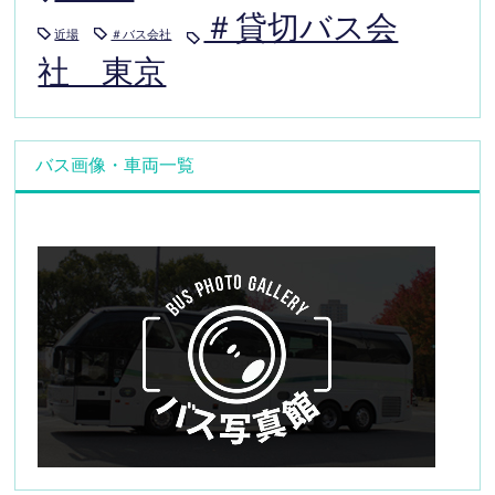
＃貸切バス会
近場
＃バス会社
社 東京
バス画像・車両一覧