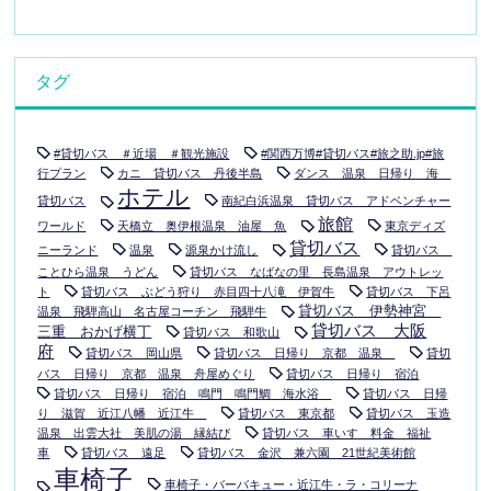
タグ
#貸切バス ＃近場 ＃観光施設
#関西万博#貸切バス#旅之助.jp#旅
行プラン
カニ 貸切バス 丹後半島
ダンス 温泉 日帰り 海
ホテル
貸切バス
南紀白浜温泉 貸切バス アドベンチャー
旅館
ワールド
天橋立 奥伊根温泉 油屋 魚
東京ディズ
貸切バス
ニーランド
温泉
源泉かけ流し
貸切バス
ことひら温泉 うどん
貸切バス なばなの里 長島温泉 アウトレッ
ト
貸切バス ぶどう狩り 赤目四十八滝 伊賀牛
貸切バス 下呂
貸切バス 伊勢神宮
温泉 飛騨高山 名古屋コーチン 飛騨牛
貸切バス 大阪
三重 おかげ横丁
貸切バス 和歌山
府
貸切バス 岡山県
貸切バス 日帰り 京都 温泉
貸切
バス 日帰り 京都 温泉 舟屋めぐり
貸切バス 日帰り 宿泊
貸切バス 日帰り 宿泊 鳴門 鳴門鯛 海水浴
貸切バス 日帰
り 滋賀 近江八幡 近江牛
貸切バス 東京都
貸切バス 玉造
温泉 出雲大社 美肌の湯 縁結び
貸切バス 車いす 料金 福祉
車
貸切バス 遠足
貸切バス 金沢 兼六園 21世紀美術館
車椅子
車椅子・バーバキュー・近江牛・ラ・コリーナ